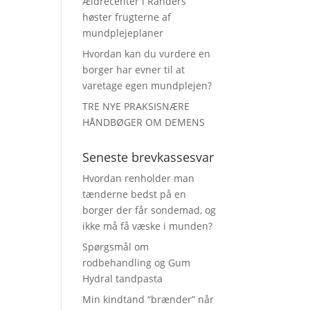
Ældrecenter i Randers
høster frugterne af
mundplejeplaner
Hvordan kan du vurdere en
borger har evner til at
varetage egen mundplejen?
TRE NYE PRAKSISNÆRE
HÅNDBØGER OM DEMENS
Seneste brevkassesvar
Hvordan renholder man
tænderne bedst på en
borger der får sondemad, og
ikke må få væske i munden?
Spørgsmål om
rodbehandling og Gum
Hydral tandpasta
Min kindtand “brænder” når