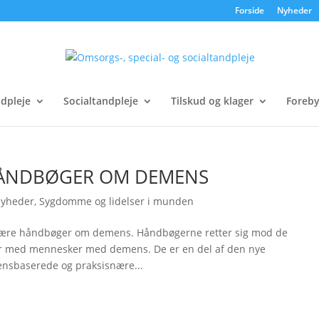
Forside
Nyheder
ndpleje
Socialtandpleje
Tilskud og klager
Foreby
HÅNDBØGER OM DEMENS
yheder
,
Sygdomme og lidelser i munden
snære håndbøger om demens. Håndbøgerne retter sig mod de
der med mennesker med demens. De er en del af den nye
nsbaserede og praksisnære...