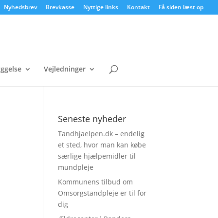
Nyhedsbrev
Brevkasse
Nyttige links
Kontakt
Få siden læst op
ggelse
Vejledninger
Seneste nyheder
Tandhjaelpen.dk – endelig
et sted, hvor man kan købe
særlige hjælpemidler til
mundpleje
Kommunens tilbud om
Omsorgstandpleje er til for
dig