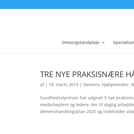
Omsorgstandpleje
Specialta
TRE NYE PRAKSISNÆRE 
af
|
18. marts 2019
|
Demens
,
Hjælpemidler
,
N
Sundhedsstyrelsen har udgivet 3 nye praksi
medarbejdere og ledere, der til daglig arbej
demenshandlingsplan 2025 og indeholder vide