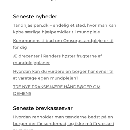
Seneste nyheder
Tandhjaelpen.dk – endelig et sted, hvor man kan
købe særlige hjælpemidler til mundpleje
Kommunens tilbud om Omsorgstandpleje er til
for dig
Ældrecenter i Randers høster frugterne af
mundplejeplaner
Hvordan kan du vurdere en borger har evner til
at varetage egen mundplejen?
TRE NYE PRAKSISNÆRE HÅNDBØGER OM
DEMENS
Seneste brevkassesvar
Hvordan renholder man tænderne bedst på en
borger der får sondemad, og ikke må få væske i