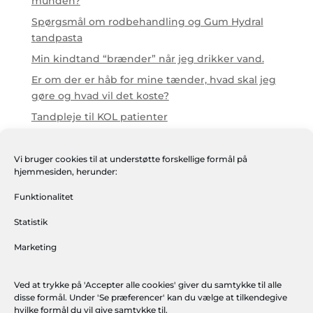
munden?
Spørgsmål om rodbehandling og Gum Hydral
tandpasta
Min kindtand “brænder” når jeg drikker vand.
Er om der er håb for mine tænder, hvad skal jeg
gøre og hvad vil det koste?
Tandpleje til KOL patienter
Seneste nyhedsbreve
Vi bruger cookies til at understøtte forskellige formål på
hjemmesiden, herunder:
Palliativ mundpleje
Svarene til den store quiz om mundpleje
Funktionalitet
Den gode historie – om en målrettet indsats (1)
Statistik
Den gode historie – om en målrettet indsats (2)
Marketing
TANDPLEJEGUIDEN – et digitalt action card i
hverdagen
Ved at trykke på 'Accepter alle cookies' giver du samtykke til alle
disse formål. Under 'Se præferencer' kan du vælge at tilkendegive
hvilke formål du vil give samtykke til.