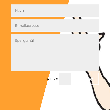
Navn
E-
mailadresse
Spørgsmål
Send
=
14 + 3