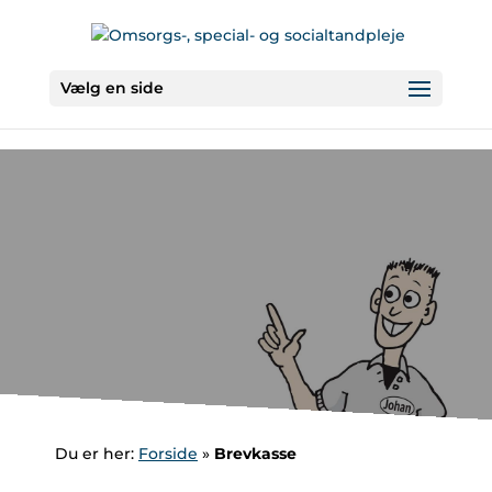
Skip
to
content
Vælg en side
Du er her:
Forside
»
Brevkasse