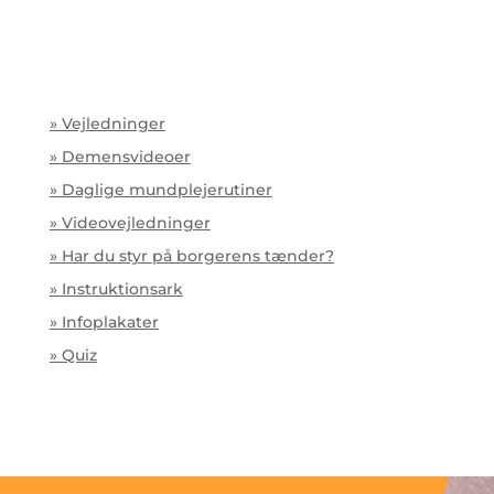
» Vejledninger
» Demensvideoer
» Daglige mundplejerutiner
» Videovejledninger
» Har du styr på borgerens tænder?
» Instruktionsark
» Infoplakater
» Quiz