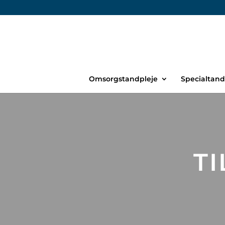
Skip
to
content
Omsorgstandpleje
Specialtand
T