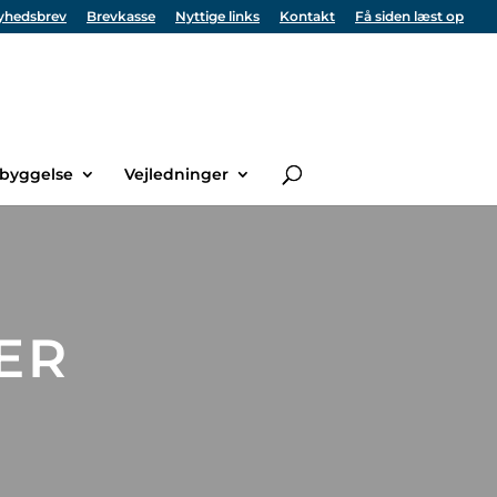
yhedsbrev
Brevkasse
Nyttige links
Kontakt
Få siden læst op
byggelse
Vejledninger
ER