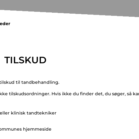
heder
TILSKUD
ilskud til tandbehandling.
e tilskudsordninger. Hvis ikke du finder det, du søger, så k
ller klinisk tandtekniker
er kommunes hjemmeside