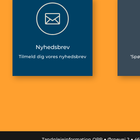

Nyhedsbrev
Tilmeld dig vores nyhedsbrev
‘Spø
Tandplejeinformation OPP ● Ørnevej 2 ● 4