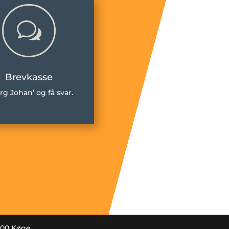
w
Brevkasse
rg Johan’ og få svar.
600 Køge