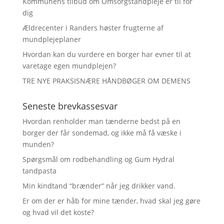
Kommunens tilbud om Omsorgstandpleje er til for
dig
Ældrecenter i Randers høster frugterne af
mundplejeplaner
Hvordan kan du vurdere en borger har evner til at
varetage egen mundplejen?
TRE NYE PRAKSISNÆRE HÅNDBØGER OM DEMENS
Seneste brevkassesvar
Hvordan renholder man tænderne bedst på en
borger der får sondemad, og ikke må få væske i
munden?
Spørgsmål om rodbehandling og Gum Hydral
tandpasta
Min kindtand “brænder” når jeg drikker vand.
Er om der er håb for mine tænder, hvad skal jeg gøre
og hvad vil det koste?