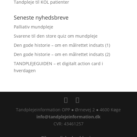
Tandpleje til KOL patienter
Seneste nyhedsbreve
Palliativ mundpleje
Svarene til den store quiz om mundpleje
Den gode historie – om en målrettet indsats (1)
Den gode historie – om en målrettet indsats (2)
TANDPLEJEGUIDEN – et digitalt action card i
hverdagen
Tandplejeinformation OPP ● Ørnevej 2 ● 4600 Køge
info@tandplejeinformation.dk
CVR: 43461257