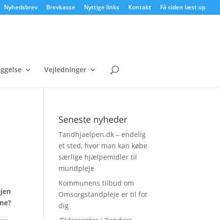
Nyhedsbrev
Brevkasse
Nyttige links
Kontakt
Få siden læst op
ggelse
Vejledninger
Seneste nyheder
Tandhjaelpen.dk – endelig
et sted, hvor man kan købe
særlige hjælpemidler til
mundpleje
Kommunens tilbud om
ejen
Omsorgstandpleje er til for
jne?
dig