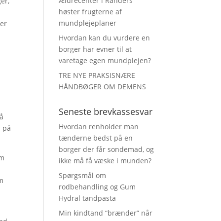
Ældrecenter i Randers
er,
høster frugterne af
mundplejeplaner
ser
Hvordan kan du vurdere en
borger har evner til at
varetage egen mundplejen?
t
TRE NYE PRAKSISNÆRE
HÅNDBØGER OM DEMENS
Seneste brevkassesvar
så
Hvordan renholder man
d på
tænderne bedst på en
borger der får sondemad, og
.m
ikke må få væske i munden?
Spørgsmål om
om
rodbehandling og Gum
Hydral tandpasta
Min kindtand “brænder” når