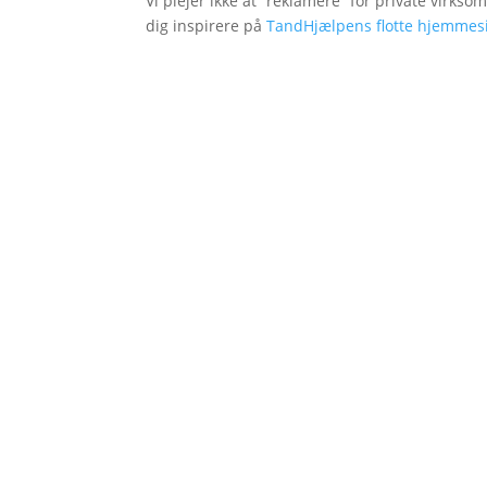
Vi plejer ikke at ”reklamere” for private virkso
dig inspirere på
TandHjælpens flotte hjemmes