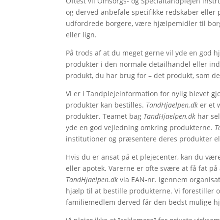
Oftest vil Omsorgs- og Specialtandplejen instr
og derved anbefale specifikke redskaber eller
udfordrede borgere, være hjælpemidler til bor
eller lign.
På trods af at du meget gerne vil yde en god h
produkter i den normale detailhandel eller ind
produkt, du har brug for – det produkt, som de
Vi er i Tandplejeinformation for nylig blevet
produkter kan bestilles.
TandHjaelpen.dk
er et 
produkter. Teamet bag
TandHjaelpen.dk
har sel
yde en god vejledning omkring produkterne.
T
institutioner og præsentere deres produkter el
Hvis du er ansat på et plejecenter, kan du vær
eller apotek. Varerne er ofte svære at få fat p
TandHjaelpen.dk
via EAN-nr. igennem organisa
hjælp til at bestille produkterne. Vi forestiller
familiemedlem derved får den bedst mulige h