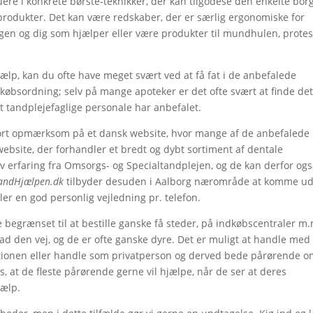
uere i konkrete børste-teknikker, der kan tilgodese den enkelte borg
 produkter. Det kan være redskaber, der er særlig ergonomiske for
gen og dig som hjælper eller være produkter til mundhulen, prote
jælp, kan du ofte have meget svært ved at få fat i de anbefalede
købsordning; selv på mange apoteker er det ofte svært at finde de
t tandplejefaglige personale har anbefalet.
 gjort opmærksom på et dansk website, hvor mange af de anbefalede
website, der forhandler et bredt og dybt sortiment af dentale
v erfaring fra Omsorgs- og Specialtandplejen, og de kan derfor og
andHjælpen.dk
tilbyder desuden i Aalborg nærområde at komme u
ler en god personlig vejledning pr. telefon.
e begrænset til at bestille ganske få steder, på indkøbscentraler m
å ad den vej, og de er ofte ganske dyre. Det er muligt at handle med
tionen eller handle som privatperson og derved bede pårørende 
 os, at de fleste pårørende gerne vil hjælpe, når de ser at deres
jælp.