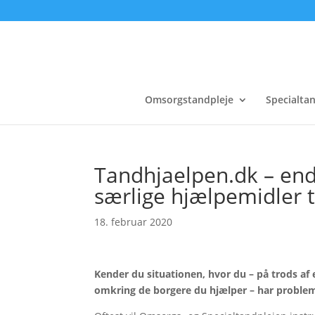
Skip
to
content
Omsorgstandpleje
Specialta
Tandhjaelpen.dk – end
særlige hjælpemidler 
18. februar 2020
Kender du situationen, hvor du – på trods a
omkring de borgere du hjælper – har probl