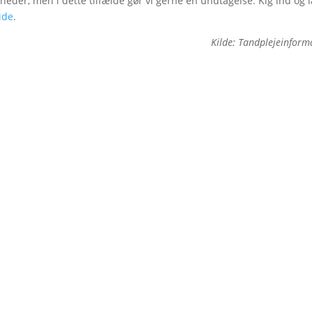
mheder, men i dette tilfælde gør vi gerne en undtagelse. Kig ind og 
ide
.
Kilde: Tandplejeinform