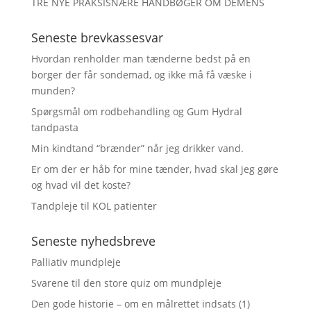
TRE NYE PRAKSISNÆRE HÅNDBØGER OM DEMENS
Seneste brevkassesvar
Hvordan renholder man tænderne bedst på en
borger der får sondemad, og ikke må få væske i
munden?
Spørgsmål om rodbehandling og Gum Hydral
tandpasta
Min kindtand “brænder” når jeg drikker vand.
Er om der er håb for mine tænder, hvad skal jeg gøre
og hvad vil det koste?
Tandpleje til KOL patienter
Seneste nyhedsbreve
Palliativ mundpleje
Svarene til den store quiz om mundpleje
Den gode historie – om en målrettet indsats (1)