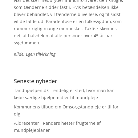
Når det sker, nedbryder immunforsvaret den knogle,
som tænderne sidder fast i. Hvis betændelsen ikke
bliver behandlet, vil tænderne blive løse, og til sidst
vil de falde ud. Paradentose er en folkesygdom, som
rammer rigtig mange mennesker. Faktisk skønnes
det, at halvdelen af alle personer over 45 år har
sygdommen.
Kilde: Egen tilvirkning
Seneste nyheder
Tandhjaelpen.dk – endelig et sted, hvor man kan
købe særlige hjælpemidler til mundpleje
Kommunens tilbud om Omsorgstandpleje er til for
dig
Ældrecenter i Randers høster frugterne af
mundplejeplaner