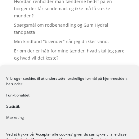
Hvordan renholder man tænderne bedst på en
borger der får sondemad, og ikke må få væske i
munden?
Spørgsmål om rodbehandling og Gum Hydral
tandpasta
Min kindtand “brænder” når jeg drikker vand.
Er om der er håb for mine tænder, hvad skal jeg gøre
og hvad vil det koste?
Tandpleje til KOL patienter
Vi bruger cookies til at understøtte forskellige formål på hjemmesiden,
Seneste nyhedsbreve
herunder:
Palliativ mundpleje
Funktionalitet
Svarene til den store quiz om mundpleje
Statistik
Den gode historie – om en målrettet indsats (1)
Marketing
Den gode historie – om en målrettet indsats (2)
TANDPLEJEGUIDEN – et digitalt action card i
Ved at trykke på 'Accepter alle cookies' giver du samtykke til alle disse
hverdagen