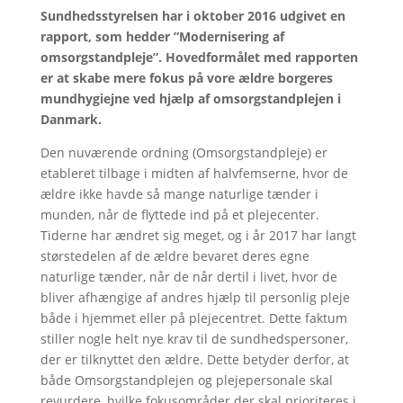
Sundhedsstyrelsen har i oktober 2016 udgivet en
rapport, som hedder ”Modernisering af
omsorgstandpleje”. Hovedformålet med rapporten
er at skabe mere fokus på vore ældre borgeres
mundhygiejne ved hjælp af omsorgstandplejen i
Danmark.
Den nuværende ordning (Omsorgstandpleje) er
etableret tilbage i midten af halvfemserne, hvor de
ældre ikke havde så mange naturlige tænder i
munden, når de flyttede ind på et plejecenter.
Tiderne har ændret sig meget, og i år 2017 har langt
størstedelen af de ældre bevaret deres egne
naturlige tænder, når de når dertil i livet, hvor de
bliver afhængige af andres hjælp til personlig pleje
både i hjemmet eller på plejecentret. Dette faktum
stiller nogle helt nye krav til de sundhedspersoner,
der er tilknyttet den ældre. Dette betyder derfor, at
både Omsorgstandplejen og plejepersonale skal
revurdere, hvilke fokusområder der skal prioriteres i