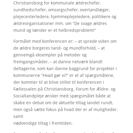
Christiansborg for kommunale ældrechefer,
sundhedschefer, omsorgschefer, overtandlæger,
plejecenterledere, hjemmeplejeledere, politikere og
ældreorganisationer mm. om ”De svage ældres
mund og tænder er et helbredsproblem!”
Formålet med konferencen er: – at sprede viden om
de ældre borgeres tand- og mundforhold, – at
gennemgå eksempler på metoder og
fremgangsmåder, – at danne netværk blandt
deltagerne, som kan danne baggrund for projekter i
kommunerne ”Hvad gør vi?” er et af spørgsmålene,
der kommer til at blive stillet til konferencen i
Fællessalen på Christiansborg. Forum for Ældre- og
Socialtandpleje ønsker med spørgsmålet både at
skabe en debat om de aktuelle tiltag landet rundt,
men også sætte fokus på hvad der er af muligheder,
samt
nødvendige tiltag i fremtiden.