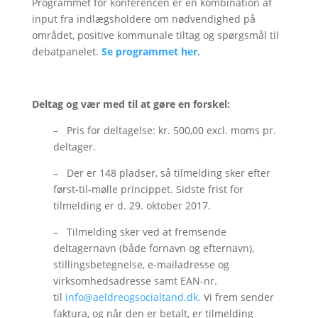
Programmet for konferencen er en kombination af
input fra indlægsholdere om nødvendighed på
området, positive kommunale tiltag og spørgsmål til
debatpanelet.
Se programmet her.
Deltag og vær med til at gøre en forskel:
– Pris for deltagelse: kr. 500,00 excl. moms pr.
deltager.
– Der er 148 pladser, så tilmelding sker efter
først-til-mølle princippet. Sidste frist for
tilmelding er d. 29. oktober 2017.
– Tilmelding sker ved at fremsende
deltagernavn (både fornavn og efternavn),
stillingsbetegnelse, e-mailadresse og
virksomhedsadresse samt EAN-nr.
til
info@aeldreogsocialtand.dk
. Vi frem sender
faktura, og når den er betalt, er tilmelding