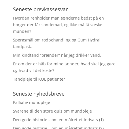
Seneste brevkassesvar
Hvordan renholder man tænderne bedst på en
borger der får sondemad, og ikke må få væske i
munden?
Spørgsmål om rodbehandling og Gum Hydral
tandpasta
Min kindtand “brænder” når jeg drikker vand.
Er om der er håb for mine tænder, hvad skal jeg gøre
og hvad vil det koste?
Tandpleje til KOL patienter
Seneste nyhedsbreve
Palliativ mundpleje
Svarene til den store quiz om mundpleje
Den gode historie – om en målrettet indsats (1)
Den gode historie – om en målrettet indsats (2)